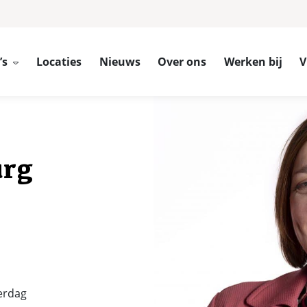
’s
Locaties
Nieuws
Over ons
Werken bij
V
urg
erdag