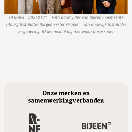
TILBURG – 20260121 – Foto door: Jules van Iperen / Gemeente
Tilburg Installatie Burgemeester Graper – van Koolwijk Installatie
vergadering. Icl kennismaking met wijk / dorpsraden
Onze merken en
samenwerkingverbanden